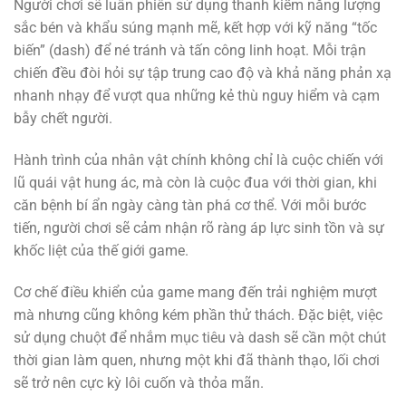
Người chơi sẽ luân phiên sử dụng thanh kiếm năng lượng
sắc bén và khẩu súng mạnh mẽ, kết hợp với kỹ năng “tốc
biến” (dash) để né tránh và tấn công linh hoạt. Mỗi trận
chiến đều đòi hỏi sự tập trung cao độ và khả năng phản xạ
nhanh nhạy để vượt qua những kẻ thù nguy hiểm và cạm
bẫy chết người.
Hành trình của nhân vật chính không chỉ là cuộc chiến với
lũ quái vật hung ác, mà còn là cuộc đua với thời gian, khi
căn bệnh bí ẩn ngày càng tàn phá cơ thể. Với mỗi bước
tiến, người chơi sẽ cảm nhận rõ ràng áp lực sinh tồn và sự
khốc liệt của thế giới game.
Cơ chế điều khiển của game mang đến trải nghiệm mượt
mà nhưng cũng không kém phần thử thách. Đặc biệt, việc
sử dụng chuột để nhắm mục tiêu và dash sẽ cần một chút
thời gian làm quen, nhưng một khi đã thành thạo, lối chơi
sẽ trở nên cực kỳ lôi cuốn và thỏa mãn.