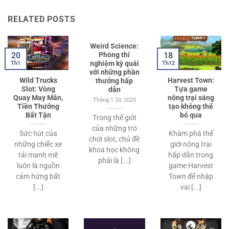
RELATED POSTS
Weird Science:
20
18
Phòng thí
nghiệm kỳ quái
Th1
Th12
với những phần
Wild Trucks
Harvest Town:
thưởng hấp
Slot: Vòng
Tựa game
dẫn
Quay May Mắn,
nông trại sáng
Tháng 1 20, 2025
Tiền Thưởng
tạo không thể
Bất Tận
bỏ qua
Trong thế giới
của những trò
Sức hút của
Khám phá thế
chơi slot, chủ đề
những chiếc xe
giới nông trại
khoa học không
tải mạnh mẽ
hấp dẫn trong
phải là [...]
luôn là nguồn
game Harvest
cảm hứng bất
Town để nhập
[...]
vai [...]