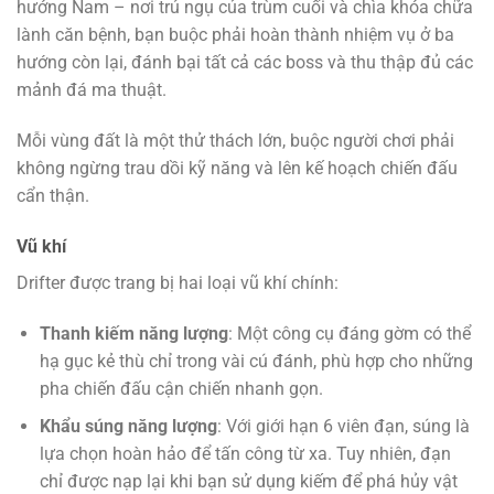
hướng Nam – nơi trú ngụ của trùm cuối và chìa khóa chữa
lành căn bệnh, bạn buộc phải hoàn thành nhiệm vụ ở ba
hướng còn lại, đánh bại tất cả các boss và thu thập đủ các
mảnh đá ma thuật.
Mỗi vùng đất là một thử thách lớn, buộc người chơi phải
không ngừng trau dồi kỹ năng và lên kế hoạch chiến đấu
cẩn thận.
Vũ khí
Drifter được trang bị hai loại vũ khí chính:
Thanh kiếm năng lượng
: Một công cụ đáng gờm có thể
hạ gục kẻ thù chỉ trong vài cú đánh, phù hợp cho những
pha chiến đấu cận chiến nhanh gọn.
Khẩu súng năng lượng
: Với giới hạn 6 viên đạn, súng là
lựa chọn hoàn hảo để tấn công từ xa. Tuy nhiên, đạn
chỉ được nạp lại khi bạn sử dụng kiếm để phá hủy vật