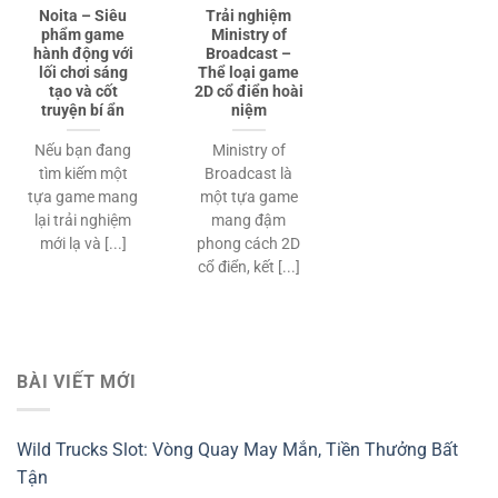
Noita – Siêu
Trải nghiệm
phẩm game
Ministry of
hành động với
Broadcast –
lối chơi sáng
Thể loại game
tạo và cốt
2D cổ điển hoài
truyện bí ẩn
niệm
Nếu bạn đang
Ministry of
tìm kiếm một
Broadcast là
tựa game mang
một tựa game
lại trải nghiệm
mang đậm
mới lạ và [...]
phong cách 2D
cổ điển, kết [...]
BÀI VIẾT MỚI
Wild Trucks Slot: Vòng Quay May Mắn, Tiền Thưởng Bất
Tận