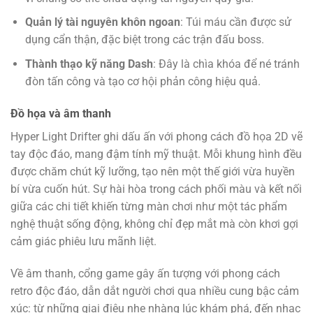
Quản lý tài nguyên khôn ngoan
: Túi máu cần được sử
dụng cẩn thận, đặc biệt trong các trận đấu boss.
Thành thạo kỹ năng Dash
: Đây là chìa khóa để né tránh
đòn tấn công và tạo cơ hội phản công hiệu quả.
Đồ họa và âm thanh
Hyper Light Drifter ghi dấu ấn với phong cách đồ họa 2D vẽ
tay độc đáo, mang đậm tính mỹ thuật. Mỗi khung hình đều
được chăm chút kỹ lưỡng, tạo nên một thế giới vừa huyền
bí vừa cuốn hút. Sự hài hòa trong cách phối màu và kết nối
giữa các chi tiết khiến từng màn chơi như một tác phẩm
nghệ thuật sống động, không chỉ đẹp mắt mà còn khơi gợi
cảm giác phiêu lưu mãnh liệt.
Về âm thanh, cổng game gây ấn tượng với phong cách
retro độc đáo, dẫn dắt người chơi qua nhiều cung bậc cảm
xúc: từ những giai điệu nhẹ nhàng lúc khám phá, đến nhạc