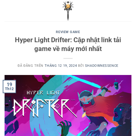
Chuyển
đến
nội
dung
REVIEW GAME
Hyper Light Drifter: Cập nhật link tải
game về máy mới nhất
ĐÃ ĐĂNG TRÊN
THÁNG 12 19, 2024
BỞI
SHADOWNESSENCE
19
Th12