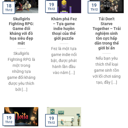
19
19
18
Th12
Th12
Th12
Skullgirls
Khám phá Fez
Tải Don’t
Fighting RPG:
– Tựa game
Starve
Game đối
indie huyền
Together – Trải
kháng với đồ
thoại của thế
nghiệm sinh
họa siêu đẹp
giới puzzle
tồn cực hấp
mắt
dẫn trong thế
giới bí ẩn
Fez là một tựa
Skullgirls
game indie nổi
Nếu bạn yêu
Fighting RPG là
bật, được phát
thích thể loại
một trong
hành lần đầu
game sinh tồn
những tựa
vào năm [...]
với lối chơi sáng
game đối kháng
tạo, đầy [...]
được yêu thích
bởi [...]
19
19
Th12
Th12