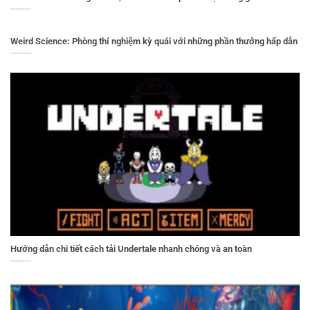
Weird Science: Phòng thí nghiệm kỳ quái với những phần thưởng hấp dẫn
Hướng dẫn chi tiết cách tải Undertale nhanh chóng và an toàn