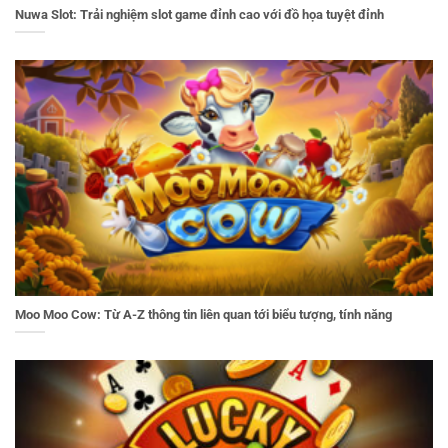
Nuwa Slot: Trải nghiệm slot game đỉnh cao với đồ họa tuyệt đỉnh
Moo Moo Cow: Từ A-Z thông tin liên quan tới biểu tượng, tính năng