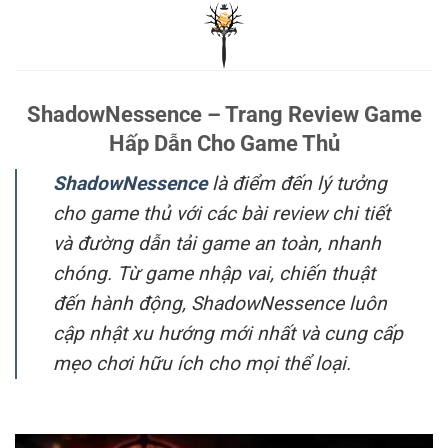
Chuyển
đến
nội
dung
ShadowNessence – Trang Review Game
Hấp Dẫn Cho Game Thủ
ShadowNessence
là điểm đến lý tưởng
cho game thủ với các bài review chi tiết
và đường dẫn tải game an toàn, nhanh
chóng. Từ game nhập vai, chiến thuật
đến hành động, ShadowNessence luôn
cập nhật xu hướng mới nhất và cung cấp
mẹo chơi hữu ích cho mọi thể loại.